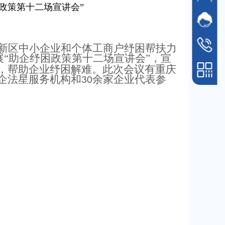
政策第十二场宣讲会”
客服沟
在线
新区中小企业和个体工商户纾困帮扶力
客服电话
展“助企纾困政策第十二场宣讲会”，宣
400-188
，帮助企业纾困解难。此次会议有重庆
企法星服务机构和
余家企业代表参
30
手机扫一扫