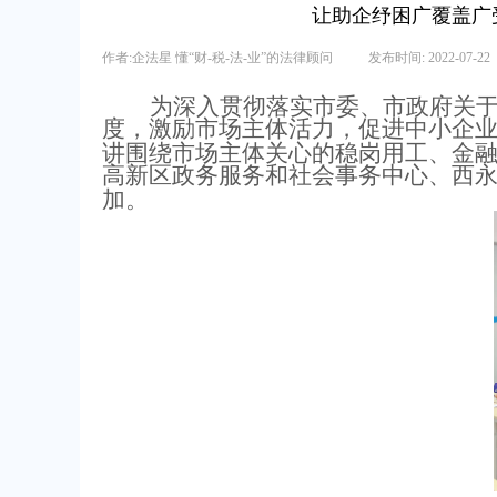
让助企纾困广覆盖广
作者:
企法星 懂“财-税-法-业”的法律顾问
|
发布时间:
2022-07-22
为深入贯彻落实市委、市政府关
度，激励市场主体活力，促进中小企
讲围绕市场主体关心的稳岗用工、金
高新区政务服务和社会事务中心、西
加。