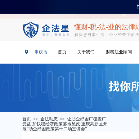
懂财-税-法-业​
的法律
解决您日常生活、企业经营中的
首页
关于我们
财税法业顾问
重庆市
首页
企法动态
让助企纾困广覆盖广
>>
>>
受益 加快稳经济政策落地见效 重庆高新区开
展“助企纾困政策第十二场宣讲会”