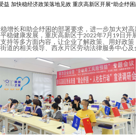
受益 加快稳经济政策落地见效 重庆高新区开展“助企纾困
|
|
于稳增长和助企纾困的部署要求，进一步加大对高
业平稳健康发展，重庆高新区于
年
月
日开
2022
7
19
融支持等多方面内容，让企业了解政策、用好政策
永街道的相关领导、西永片区劳动法律服务中心及