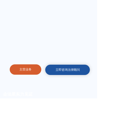
主营业务
立即咨询法律顾问
企法星实力见证
防范未然，运筹帷幄，决胜一生
诞生于2014年，以“让创业更简单、经营更省心”为使命，“开办好公
司、保护好公司、经营好公司”为目的，专注于为国内中小企业提供
会计代理、审计评估、进出口服务、财税咨询、法律服务、知识产
权、资质办理、工商证照、项目申报、体系认证、人事外包、收购重