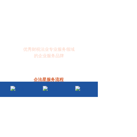
组、破产清算等企业成长周期的多元化服务。经过多年的发展与沉
淀，企运星企业服务平台辐射范围不断扩大，并创办了“法在手、企
财星”企业专业领域服务品牌，为数万家企业提供专业服务。
服务热线
400-6572-119
优秀财税法业专业服务领
域
的企业服务品牌
企法星
服务流程
成功者背后必有财税法业专家！ 经验丰富，解释易懂！
首页
电话
地址
电话在线咨询 预约当面咨询 全力了解案情 法律服务方案