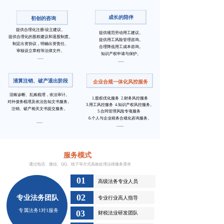
成长的陪伴
初创的咨询
提供合理化注册/设立建议。
提供规范劳动用工建议。
提供合理化的股权建议和退股制度。
提供用工风险管理咨询。
制定出资协议，明确出资责任。
合理降低用工成本咨询。
审核设立章程等法律文件。
知识产权申请与保护。
......
......
清算注销、破产退出阶段
企业合规一体化风控服务
旧账诊断、乱账梳理，依法审计。
1.股权优化服务
2.财务风控服务
对外债务梳理及依法告知文书服务。
3.用工风控服务 4.知识产权风控服务。
注销、破产相关文书提交服务。
5.合同管理风险专项服务
6.个人与企业税务合规化咨询服务。
......
.......
服务模式
通过电话、微信、QQ、线下等方式高效处理法律服务需求
01
高级法务专业人员
02
专业法务团队
专业行业高人指导
专属法务1对1服务
03
财税法业研发团队