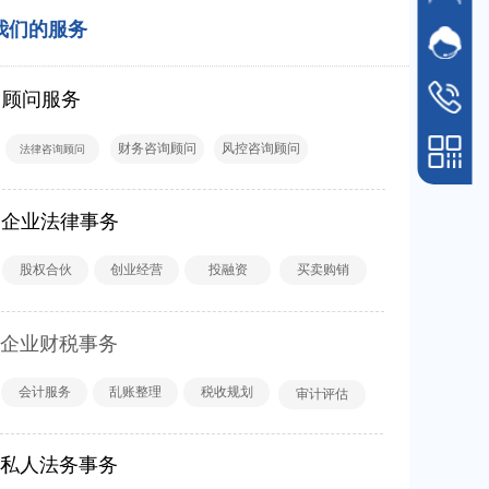
们的服务
客服沟
在线
顾问服务
客服电话
400-188
财务咨询顾问
风控咨询顾问
法律咨询顾问
企业法律事务
股权合伙
创业经营
投融资
买卖购销
手机扫一扫
企业财税事务
会计服务
乱账整理
税收规划
审计评估
私人法务事务